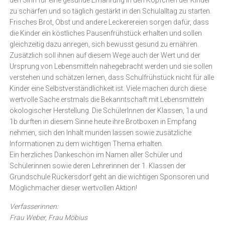
den Sinn für eine gesunde Ernährung in den Köpfchen der Kinder
zu schärfen und so täglich gestärkt in den Schulalltag zu starten.
Frisches Brot, Obst und andere Leckerereien sorgen dafür, dass
die Kinder ein köstliches Pausenfrühstück erhalten und sollen
gleichzeitig dazu anregen, sich bewusst gesund zu ernähren.
Zusätzlich soll ihnen auf diesem Wege auch der Wert und der
Ursprung von Lebensmitteln nahegebracht werden und sie sollen
verstehen und schätzen lernen, dass Schulfrühstück nicht für alle
Kinder eine Selbstverständlichkeit ist. Viele machen durch diese
wertvolle Sache erstmals die Bekanntschaft mit Lebensmitteln
ökologischer Herstellung. Die SchülerInnen der Klassen, 1a und
1b durften in diesem Sinne heute ihre Brotboxen in Empfang
nehmen, sich den Inhalt munden lassen sowie zusätzliche
Informationen zu dem wichtigen Thema erhalten.
Ein herzliches Dankeschön im Namen aller Schüler und
Schülerinnen sowie deren Lehrerinnen der 1. Klassen der
Grundschule Rückersdorf geht an die wichtigen Sponsoren und
Möglichmacher dieser wertvollen Aktion!
Verfasserinnen:
Frau Weber, Frau Möbius